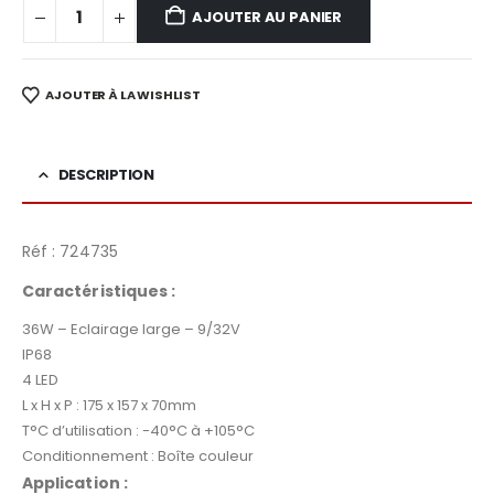
AJOUTER AU PANIER
AJOUTER À LA WISHLIST
DESCRIPTION
Réf : 724735
Caractéristiques
:
36W – Eclairage large – 9/32V
IP68
4 LED
L x H x P : 175 x 157 x 70mm
T°C d’utilisation : -40°C à +105°C
Conditionnement : Boîte couleur
Application :