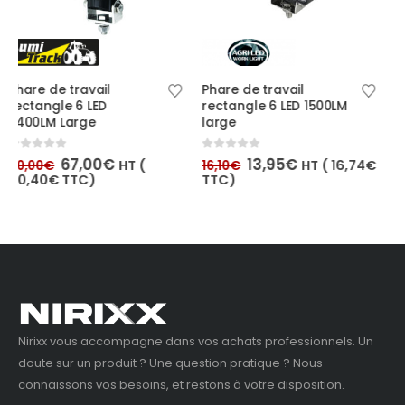
Phare de travail
Phare de travail 3D
rectangle 6 LED 1500LM
rectangulaire 12 LED
large
3500LM combiné
Le
Le
Le
Le
0
out of 5
0
out of 5
13,95
€
36,95
€
HT (
16,74
€
HT (
16,10
€
39,95
€
prix
prix
prix
prix
TTC)
44,34
€
TTC)
initial
actuel
initial
actuel
était :
est :
était :
est :
16,10€.
13,95€.
39,95€.
36,95€.
Nirixx vous accompagne dans vos achats professionnels. Un
doute sur un produit ? Une question pratique ? Nous
connaissons vos besoins, et restons à votre disposition.