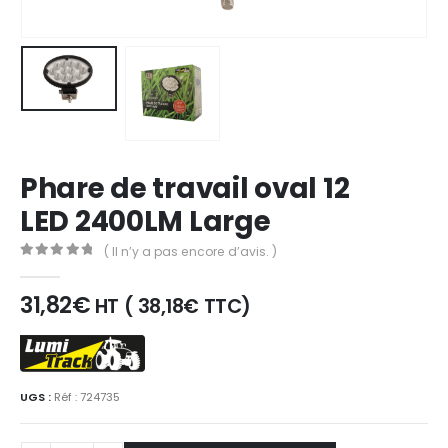
Phare de travail oval 12
LED 2400LM Large
( Il n’y a pas encore d’avis. )
0
out of 5
31,82
€
HT (
38,18
€
TTC)
UGS :
Réf : 724735