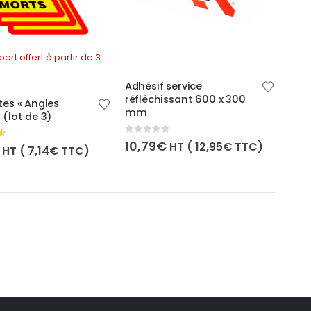
port offert à partir de 3
.
Adhésif service
réfléchissant 600 x 300
tes « Angles
mm
 (lot de 3)
0
out of 5
10,79
€
HT (
12,95
€
TTC)
of 5
HT (
7,14
€
TTC)