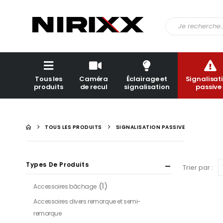
Tous les
Caméra
Éclairage et
Signalisat
produits
de recul
signalisation
passive
TOUS LES PRODUITS
SIGNALISATION PASSIVE
Types De Produits
Trier par :
(1)
Accessoires bâchage
Accessoires divers remorque et semi-
remorque