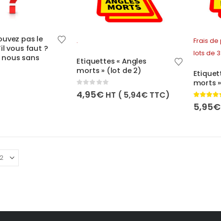
ouvez pas le
.
Frais de 
il vous faut ?
lots de 3
 nous sans
Etiquettes « Angles
morts » (lot de 2)
Etiquet
morts »
0
out of 5
4,95
€
HT (
5,94
€
TTC)
4.50
out 
5,95
€