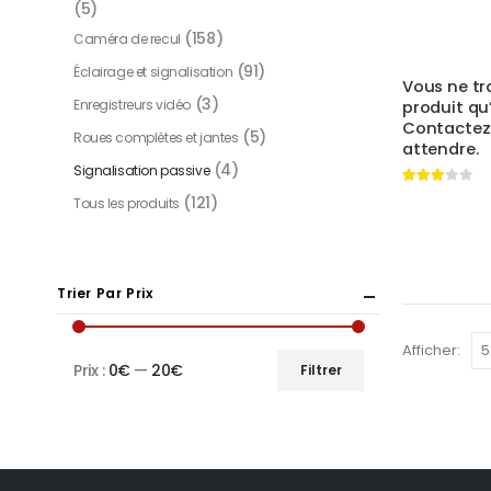
(5)
(158)
Caméra de recul
(91)
Éclairage et signalisation
Vous ne tr
(3)
Enregistreurs vidéo
produit qu’
Contactez
(5)
Roues complètes et jantes
attendre.
(4)
Signalisation passive
3.00
out of 5
(121)
Tous les produits
Trier Par Prix
Afficher:
Prix :
0€
—
20€
Filtrer
Prix
Prix
min
max