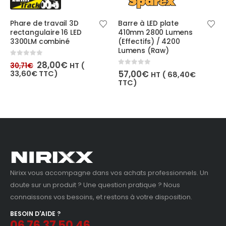
Phare de travail 3D
Barre à LED plate
rectangulaire 16 LED
410mm 2800 Lumens
3300LM combiné
(Effectifs) / 4200
Lumens (Raw)
Le
Le
0
out of 5
28,00
€
HT (
30,71
€
prix
prix
0
out of 5
57,00
€
33,60
€
TTC)
HT (
68,40
€
initial
actuel
TTC)
était :
est :
30,71€.
28,00€.
Nirixx vous accompagne dans vos achats professionnels. Un
doute sur un produit ? Une question pratique ? Nous
connaissons vos besoins, et restons à votre disposition.
BESOIN D'AIDE ?
06 76 37 50 46