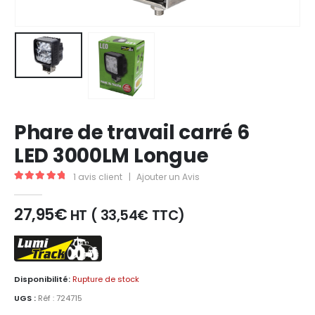
Phare de travail carré 6
LED 3000LM Longue
1
avis client
|
Ajouter un Avis
5.00
out of 5
27,95
€
HT (
33,54
€
TTC)
Disponibilité:
Rupture de stock
UGS :
Réf : 724715