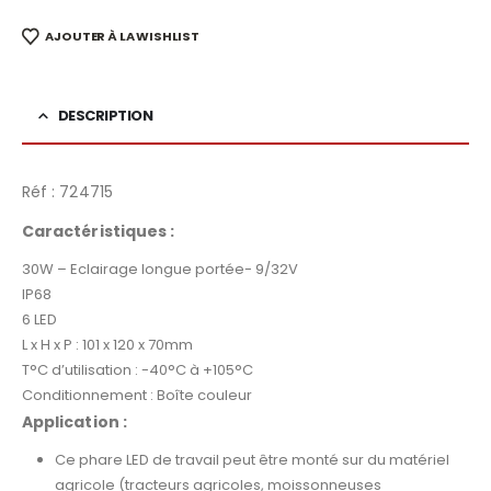
AJOUTER À LA WISHLIST
DESCRIPTION
Réf : 724715
Caractéristiques
:
30W – Eclairage longue portée- 9/32V
IP68
6 LED
L x H x P : 101 x 120 x 70mm
T°C d’utilisation : -40°C à +105°C
Conditionnement : Boîte couleur
Application :
Ce phare LED de travail peut être monté sur du matériel
agricole (tracteurs agricoles, moissonneuses