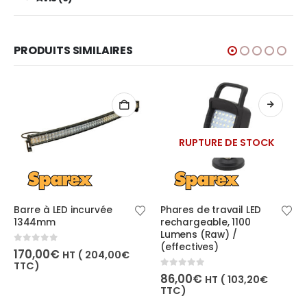
PRODUITS SIMILAIRES
RUPTURE DE STOCK
Barre à LED incurvée
Phares de travail LED
1344mm
rechargeable, 1100
Lumens (Raw) /
(effectives)
0
out of 5
170,00
€
HT (
204,00
€
TTC)
0
out of 5
86,00
€
HT (
103,20
€
TTC)