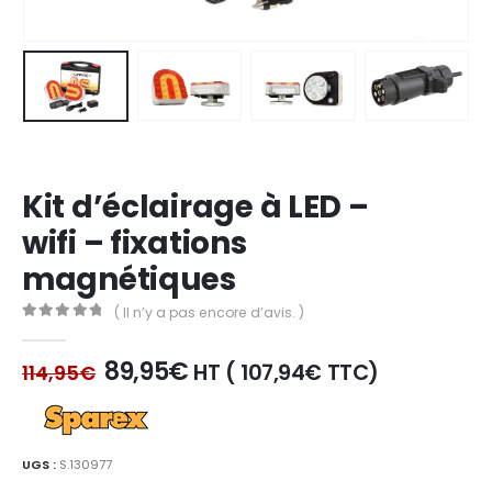
Kit d’éclairage à LED –
wifi – fixations
magnétiques
( Il n’y a pas encore d’avis. )
0
out of 5
Le
Le
89,95
€
HT (
107,94
€
TTC)
114,95
€
prix
prix
initial
actuel
était :
est :
114,95€.
89,95€.
UGS :
S.130977