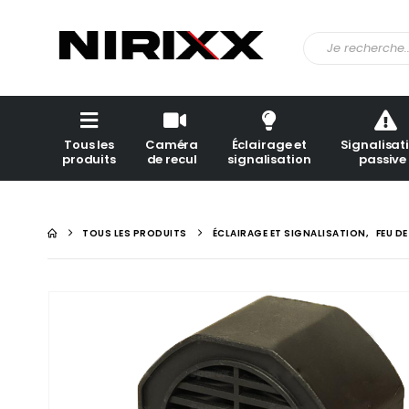
Tous les
Caméra
Éclairage et
Signalisat
produits
de recul
signalisation
passive
TOUS LES PRODUITS
ÉCLAIRAGE ET SIGNALISATION
,
FEU D