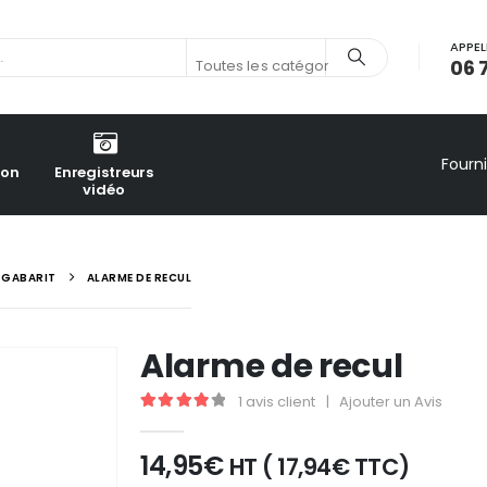
APPEL
06 
Toutes les catégories
Fourn
ion
Enregistreurs
vidéo
E GABARIT
ALARME DE RECUL
Alarme de recul
1
avis client
|
Ajouter un Avis
4.00
out of 5
14,95
€
HT (
17,94
€
TTC)