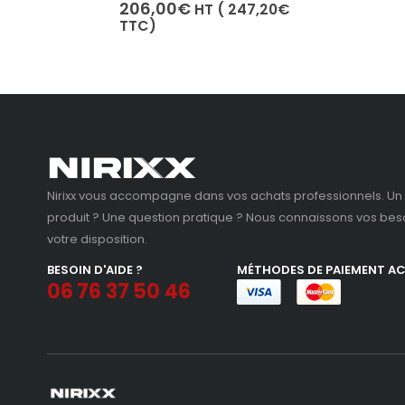
0
out of 5
206,00
€
HT (
247,20
€
TTC)
Nirixx vous accompagne dans vos achats professionnels. Un 
produit ? Une question pratique ? Nous connaissons vos beso
votre disposition.
BESOIN D'AIDE ?
MÉTHODES DE PAIEMENT A
06 76 37 50 46