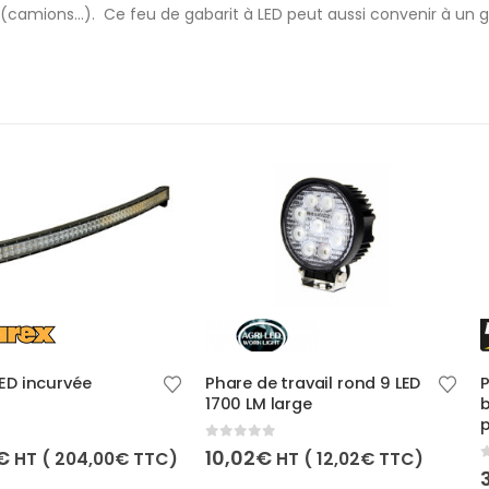
d (camions…). Ce feu de gabarit à LED peut aussi convenir à un 
e
Phare de travail rond 9 LED
Phare de tra
1700 LM large
bleu 3000L
portée
0
out of 5
10,02
€
,00
€
TTC)
HT (
12,02
€
TTC)
0
out of 5
39,95
€
HT