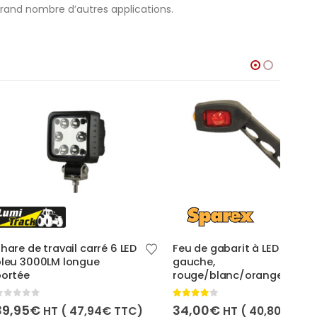
grand nombre d’autres applications.
vail carré 6 LED
Feu de gabarit à LED
Barr
M longue
gauche,
2800
rouge/blanc/orange
420
4.00
out of 5
0
out
34,00
€
57,
 (
47,94
€
TTC)
HT (
40,80
€
TTC)