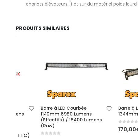
chariots élévateurs…) et sur du matériel poids lour
PRODUITS SIMILAIRES
Barre à LED Courbée
Barre à LED incurvé
1140mm 6980 Lumens
1344mm
(Effectifs) / 18400 Lumens
(Raw)
0
out of 5
170,00
€
HT (
204
C)