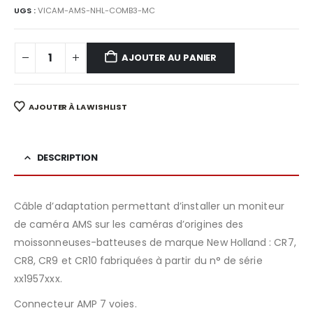
84,29€.
79,00€.
UGS :
VICAM-AMS-NHL-COMB3-MC
AJOUTER AU PANIER
AJOUTER À LA WISHLIST
DESCRIPTION
Câble d’adaptation permettant d’installer un moniteur
de caméra AMS sur les caméras d’origines des
moissonneuses-batteuses de marque New Holland : CR7,
CR8, CR9 et CR10 fabriquées à partir du n° de série
xx1957xxx.
Connecteur AMP 7 voies.