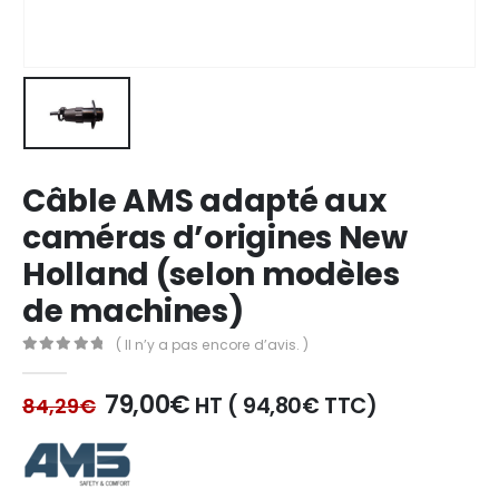
Câble AMS adapté aux
caméras d’origines New
Holland (selon modèles
de machines)
( Il n’y a pas encore d’avis. )
0
out of 5
Le
Le
79,00
€
HT (
94,80
€
TTC)
84,29
€
prix
prix
initial
actuel
était :
est :