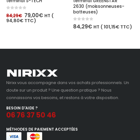
S-TECH
terminal GREENSTAR
caméra de l’
2630 (moissonneuses-
John Deere
batteuses)
e
Le
9,00
€
HT (
ix
prix
Le
0
out of 5
258
TC)
284,29
€
itial
actuel
pri
0
out of 5
84,29
€
309,60
€
TTC
HT (
101,15
€
TTC)
ait :
est :
init
4,29€.
79,00€.
étai
284
Nirixx vous accompagne dans vos achats professionnels. Un
doute sur un produit ? Une question pratique ? Nous
connaissons vos besoins, et restons à votre disposition.
BESOIN D'AIDE ?
06 76 37 50 46
MÉTHODES DE PAIEMENT ACCEPTÉES