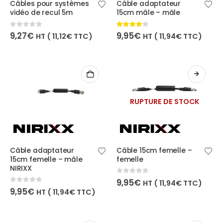
Câbles pour systèmes
Câble adaptateur
vidéo de recul 5m
15cm mâle – mâle
0
out of 5
4.00
out of 5
9,27
€
9,95
€
HT (
11,12
€
TTC)
HT (
11,94
€
TTC)
RUPTURE DE STOCK
Câble adaptateur
Câble 15cm femelle –
15cm femelle – mâle
femelle
NIRIXX
0
out of 5
9,95
€
HT (
11,94
€
TTC)
0
out of 5
9,95
€
HT (
11,94
€
TTC)