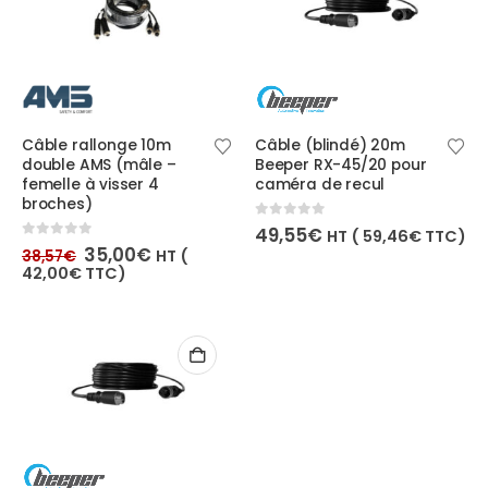
Câble rallonge 10m
Câble (blindé) 20m
double AMS (mâle –
Beeper RX-45/20 pour
femelle à visser 4
caméra de recul
broches)
0
out of 5
49,55
€
HT (
59,46
€
TTC)
Le
Le
0
out of 5
35,00
€
HT (
38,57
€
prix
prix
42,00
€
TTC)
initial
actuel
était :
est :
38,57€.
35,00€.