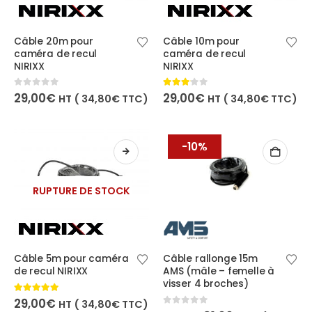
Câble 20m pour
Câble 10m pour
caméra de recul
caméra de recul
NIRIXX
NIRIXX
0
out of 5
3.00
out of 5
29,00
€
29,00
€
HT (
34,80
€
TTC)
HT (
34,80
€
TTC)
-10%
RUPTURE DE STOCK
Câble 5m pour caméra
Câble rallonge 15m
de recul NIRIXX
AMS (mâle – femelle à
visser 4 broches)
5.00
out of 5
29,00
€
HT (
34,80
€
TTC)
0
out of 5