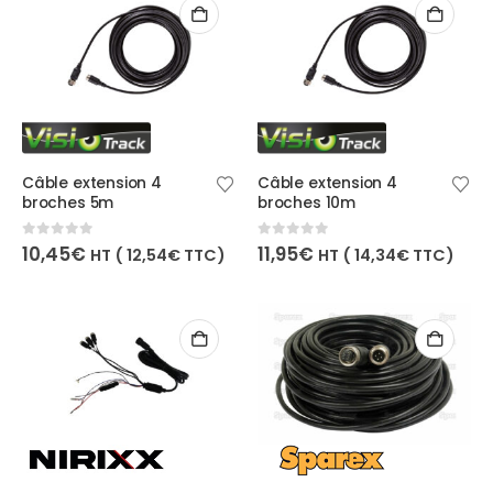
Câble extension 4
Câble extension 4
broches 5m
broches 10m
0
out of 5
0
out of 5
10,45
€
11,95
€
HT (
12,54
€
TTC)
HT (
14,34
€
TTC)