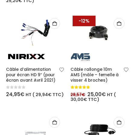
25,20
€
TTC)
initial
actuel
était :
est :
23,57€.
21,00€.
-12%
Câble d’alimentation
Câble rallonge 10m
pour écran HD 9″ (pour
AMS (mâle – femelle à
écran avant Avril 2021)
visser 4 broches)
Le
Le
0
out of 5
5.00
out of 5
24,95
€
25,00
€
HT (
29,94
€
TTC)
HT (
28,57
€
prix
prix
30,00
€
TTC)
initial
actuel
était :
est :
28,57€.
25,00€.