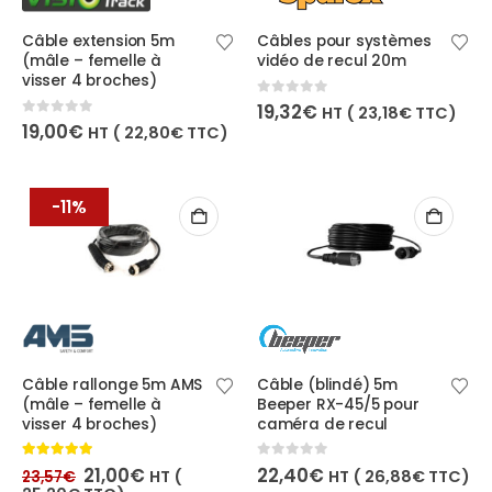
Câble extension 5m
Câbles pour systèmes
(mâle – femelle à
vidéo de recul 20m
visser 4 broches)
0
out of 5
19,32
€
HT (
23,18
€
TTC)
0
out of 5
19,00
€
HT (
22,80
€
TTC)
-11%
Câble rallonge 5m AMS
Câble (blindé) 5m
(mâle – femelle à
Beeper RX-45/5 pour
visser 4 broches)
caméra de recul
Le
Le
5.00
out of 5
0
out of 5
21,00
€
22,40
€
HT (
HT (
26,88
€
TTC)
23,57
€
prix
prix