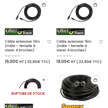
Câble extension 10m
Câble extension 15m
(mâle – femelle à
(mâle – femelle à
visser 4 broches)
visser 4 broches)
0
out of 5
0
out of 5
19,00
€
19,00
€
HT (
22,80
€
TTC)
HT (
22,80
€
TTC)
RUPTURE DE STOCK