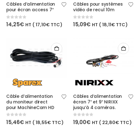
Câbles d’alimentation
Câbles pour systèmes
pour écran access 7″
vidéo de recul 10m
0
out of 5
0
out of 5
14,25
€
15,09
€
HT (
17,10
€
TTC)
HT (
18,11
€
TTC)
Câble d’alimentation
Câbles d’alimentation
du moniteur direct
écran 7″ et 9″ NIRIXX
pour MachineCam HD
jusqu’à 4 caméras.
0
out of 5
0
out of 5
15,46
€
19,00
€
HT (
18,55
€
TTC)
HT (
22,80
€
TTC)