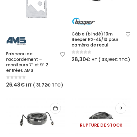
Câble (blindé) 10m
Beeper RX-45/10 pour
caméra de recul
Faisceau de
0
out of 5
28,30
€
raccordement –
HT (
33,96
€
TTC)
moniteurs 7″ et 9″ 2
entrées AMS
0
out of 5
26,43
€
HT (
31,72
€
TTC)
RUPTURE DE STOCK