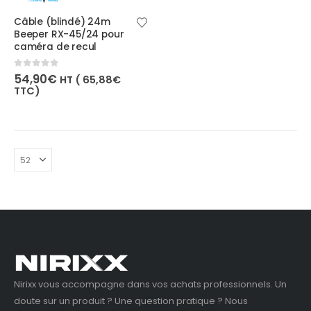
Câble (blindé) 24m
Beeper RX-45/24 pour
caméra de recul
0
out of 5
54,90
€
HT (
65,88
€
TTC)
Nirixx vous accompagne dans vos achats professionnels. Un
doute sur un produit ? Une question pratique ? Nous