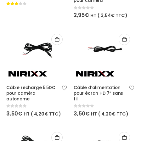
pour caméra
3.00
out of 5
0
out of 5
2,95
€
HT (
3,54
€
TTC)
Câble recharge 5.5DC
Câble d’alimentation
pour caméra
pour écran HD 7″ sans
autonome
fil
0
out of 5
0
out of 5
3,50
€
3,50
€
HT (
4,20
€
TTC)
HT (
4,20
€
TTC)