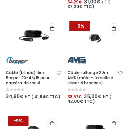
Le
Le
31,00
€
HT (
34,29
€
prix
prix
37,20
€
TTC)
initial
actuel
était :
est :
34,29€.
31,00€.
-9%
Câble (blindé) 15m
Câble rallonge 20m
Beeper RX-45/15 pour
AMS (mâle – femelle à
caméra de recul
visser 4 broches)
Le
Le
0
out of 5
0
out of 5
34,95
€
35,00
€
HT (
41,94
€
TTC)
HT (
38,57
€
prix
prix
42,00
€
TTC)
initial
actuel
était :
est :
38,57€.
35,00€.
-9%