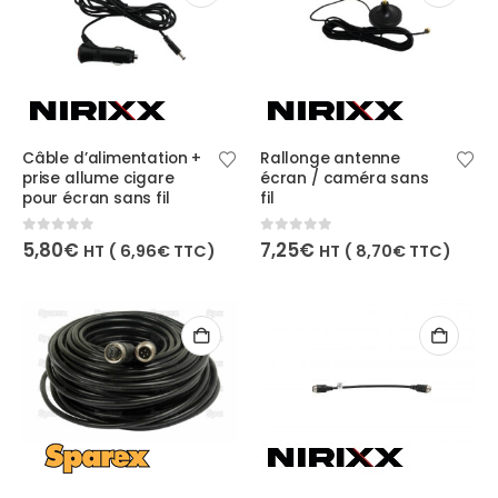
Câble d’alimentation +
Rallonge antenne
prise allume cigare
écran / caméra sans
pour écran sans fil
fil
0
out of 5
0
out of 5
5,80
€
7,25
€
HT (
6,96
€
TTC)
HT (
8,70
€
TTC)