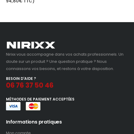
prix
prix
94,80
€
TTC)
84,29€.
79,00€.
initial
actuel
était :
est :
84,29€.
79,00€.
Nirixx vous accompagne dans vos achats professionnels. Un
doute sur un produit ? Une question pratique ? Nous
connaissons vos besoins, et restons à votre disposition.
BESOIN D'AIDE ?
06 76 37 50 46
MÉTHODES DE PAIEMENT ACCEPTÉES
Informations pratiques
Mon compte