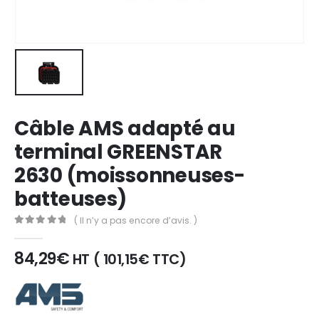
Câble AMS adapté au
terminal GREENSTAR
2630 (moissonneuses-
batteuses)
( Il n’y a pas encore d’avis. )
0
out of 5
84,29
€
HT (
101,15
€
TTC)