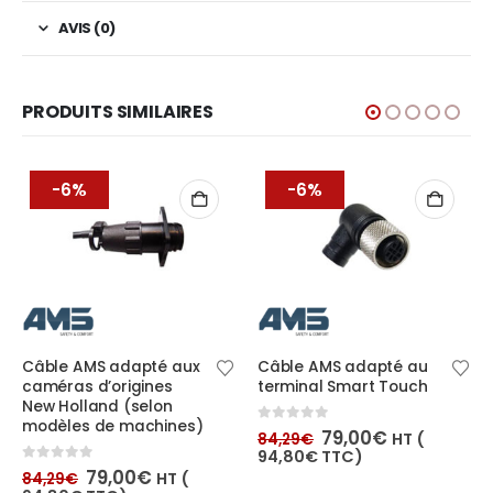
AVIS (0)
PRODUITS SIMILAIRES
-6%
-6%
Câble AMS adapté aux
Câble AMS adapté au
caméras d’origines
terminal Smart Touch
New Holland (selon
modèles de machines)
Le
Le
0
out of 5
79,00
€
HT (
84,29
€
prix
prix
94,80
€
TTC)
initial
actuel
Le
Le
0
out of 5
79,00
€
HT (
84,29
€
était :
est :