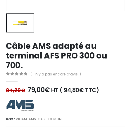
Câble AMS adapté au
terminal AFS PRO 300 ou
700.
( Il n’y a pas encore d’avis. )
0
out of 5
Le
Le
79,00
€
HT (
94,80
€
TTC)
84,29
€
prix
prix
initial
actuel
était :
est :
84,29€.
79,00€.
UGS :
VICAM-AMS-CASE-COMBINE