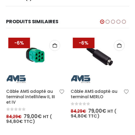
PRODUITS SIMILAIRES
-6%
-6%
Câble AMS adapté au
Câble AMS adapté au
terminal IntelliView II, III
terminal MERLO
et IV
Le
Le
0
out of 5
79,00
€
HT (
84,29
€
prix
prix
Le
Le
0
out of 5
79,00
€
94,80
€
TTC)
HT (
84,29
€
initial
actuel
prix
prix
94,80
€
TTC)
était :
est :
initial
actuel
84,29€.
79,00€.
était :
est :