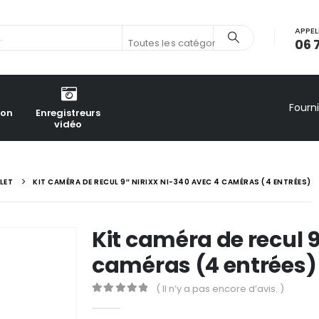
APPEL
06 
Toutes les catégories
Fourn
ion
Enregistreurs
vidéo
LET
KIT CAMÉRA DE RECUL 9″ NIRIXX NI-340 AVEC 4 CAMÉRAS (4 ENTRÉES)
Kit caméra de recul 
caméras (4 entrées)
( Il n’y a pas encore d’avis. )
0
out of 5