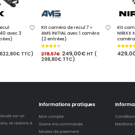
Ce produit a plusieurs variations. Les options peuvent être choisies sur la page du produit
l
Kit caméra de recul 7 »
Kit caméra 
avec 3
AMS INITIAL avec 1 caméra
NIRIXX NI-3
s)
(2 entrées)
caméras (4
3.67
out of 5
4.50
out of 5
Le
Le
249,00
€
429,00
€
,80
€
TTC)
HT (
278,57
€
prix
prix
298,80
€
TTC)
initial
actuel
était :
est :
278,57€.
249,00€.
Informations pratiques
Informa
doute sur un
Mon compte
Condition
ins, et restons à
Suivre ma commande
Mentions 
Modes de paiement