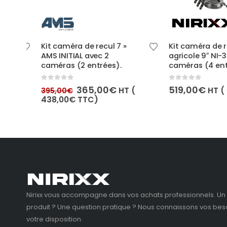
Ce produit a plusieurs variations. Les options peuvent être choisies sur la page du produit
Kit caméra de recul 7 »
Kit caméra de recu
AMS INITIAL avec 2
agricole 9″ NI-340 
caméras (2 entrées).
caméras (4 entrée
0
out of 5
0
out of 5
Le
Le
365,00
€
519,00
€
HT (
HT (
622
395,00
€
prix
prix
438,00
€
TTC)
l
initial
actuel
était :
est :
0€.
395,00€.
365,00€.
Nirixx vous accompagne dans vos achats professionnels. Un 
produit ? Une question pratique ? Nous connaissons vos beso
votre disposition.