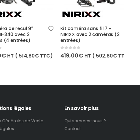
de recul 9″
Kit caméra sans fil 7 »
40 avec 2
NIRIXX avec 2 caméras (2
Kit 
 entrées)
entrées)
came
batt
camé
0
out of 5
419,00
€
HT (
514,80
€
TTC)
HT (
502,80
€
TTC)
0
out
329
tions légales
En savoir plus
s Générales de Vente
Qui sommes-nous ?
légales
Contact