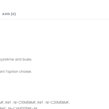
AVIS (0)
 système anti buée.
nt l’option choisie.
MF, Réf : NI-C10M5BMF, Réf : NI-C20M5BMF,
 Réf : NI-CAM1205BF-AF