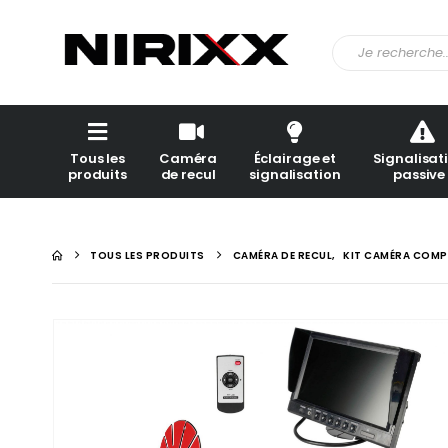
Tous les
Caméra
Éclairage et
Signalisat
produits
de recul
signalisation
passive
TOUS LES PRODUITS
CAMÉRA DE RECUL
,
KIT CAMÉRA COMP