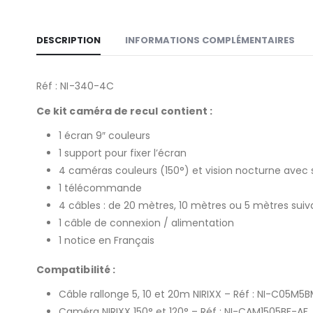
DESCRIPTION
INFORMATIONS COMPLÉMENTAIRES
Réf : NI-340-4C
Ce kit caméra de recul contient :
1 écran 9″ couleurs
1 support pour fixer l’écran
4 caméras couleurs (150°) et vision nocturne avec
1 télécommande
4 câbles : de 20 mètres, 10 mètres ou 5 mètres suiva
1 câble de connexion / alimentation
1 notice en Français
Compatibilité :
Câble rallonge 5, 10 et 20m NIRIXX – Réf : NI-C05M5B
Caméra NIRIXX 150° et 120° – Réf : NI-CAM1505BF-AF,