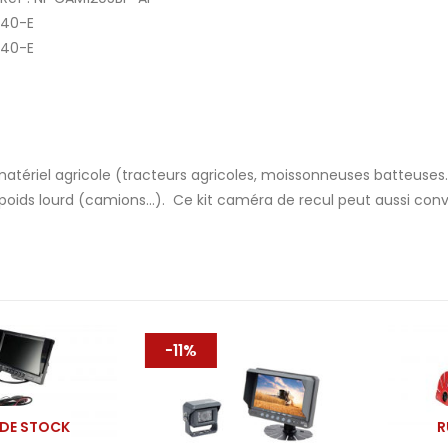
240-E
340-E
tériel agricole (tracteurs agricoles, moissonneuses batteuses…)
 poids lourd (camions…). Ce kit caméra de recul peut aussi conv
-11%
STOCK
RUPT