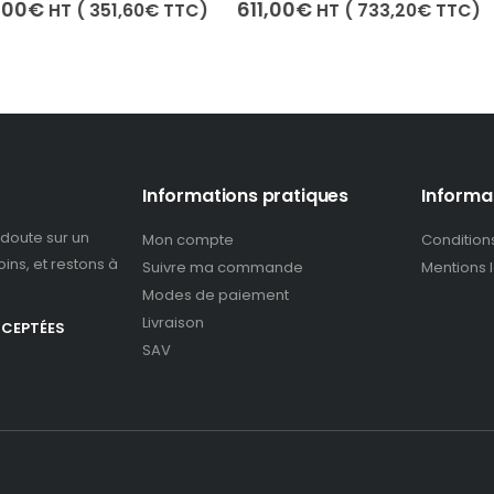
0
out of 5
0
out of 5
L
611,00
€
6
,60
€
TTC)
HT (
733,20
€
TTC)
685,00
€
pr
742,80
€
T
in
ét
6
Informations pratiques
Informa
doute sur un
Mon compte
Condition
ins, et restons à
Suivre ma commande
Mentions 
Modes de paiement
Livraison
CCEPTÉES
SAV