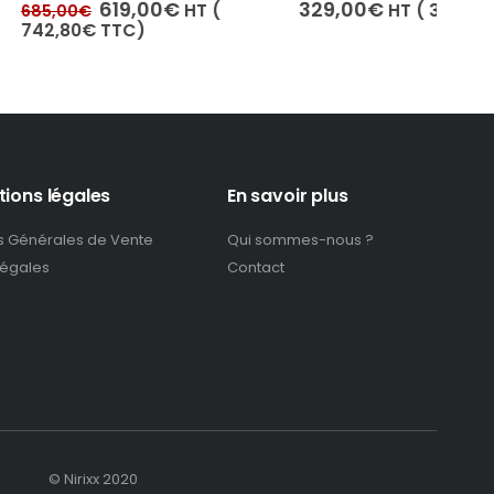
4.50
out of 5
0
out
e
Le
19,00
€
329,00
€
HT (
HT (
394,80
€
TTC)
407,
ix
prix
TC)
442
itial
actuel
ait :
est :
85,00€.
619,00€.
tions légales
En savoir plus
s Générales de Vente
Qui sommes-nous ?
légales
Contact
© Nirixx 2020