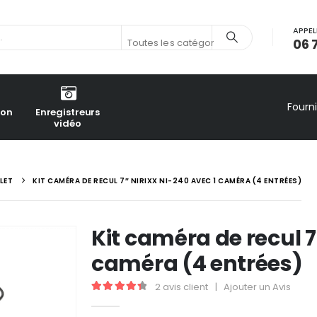
APPEL
06 
Toutes les catégories
Fourn
ion
Enregistreurs
vidéo
LET
KIT CAMÉRA DE RECUL 7″ NIRIXX NI-240 AVEC 1 CAMÉRA (4 ENTRÉES)
Kit caméra de recul 7
caméra (4 entrées)
2
avis client
|
Ajouter un Avis
4.50
out of 5