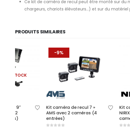
Ce kit de caméra de recul peut être monté sur du ma
chargeurs, chariots élévateurs…) et sur du matériel
PRODUITS SIMILAIRES
-9%
RUPTURE DE 
Ce produit a plusieurs variations. Les options peuvent être choisies sur la page du produit
Kit caméra de recul 7 »
Kit caméra de recul
AMS avec 2 caméras (4
NIRIXX NI-240 avec
entrées)
caméras (4 entrée