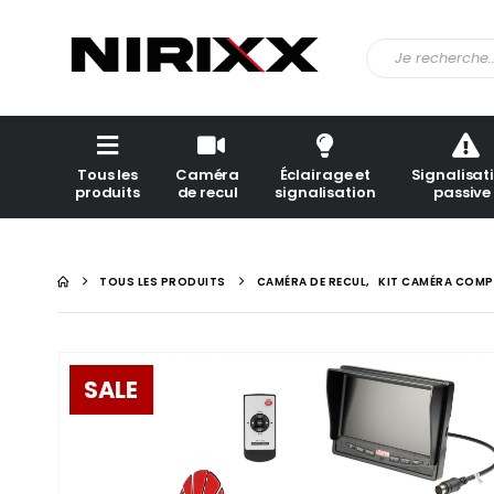
Tous les
Caméra
Éclairage et
Signalisat
produits
de recul
signalisation
passive
TOUS LES PRODUITS
CAMÉRA DE RECUL
,
KIT CAMÉRA COMP
SALE