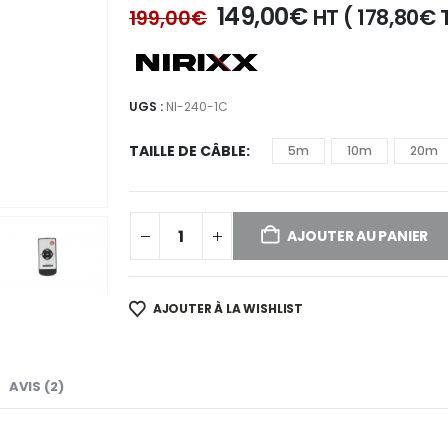
Le
Le
149,00
€
HT (
178,80
€
199,00
€
prix
prix
initial
actuel
était :
est :
199,00€.
149,00€.
UGS :
NI-240-1C
TAILLE DE CÂBLE
5m
10m
20m
AJOUTER AU PANIER
AJOUTER À LA WISHLIST
AVIS (2)