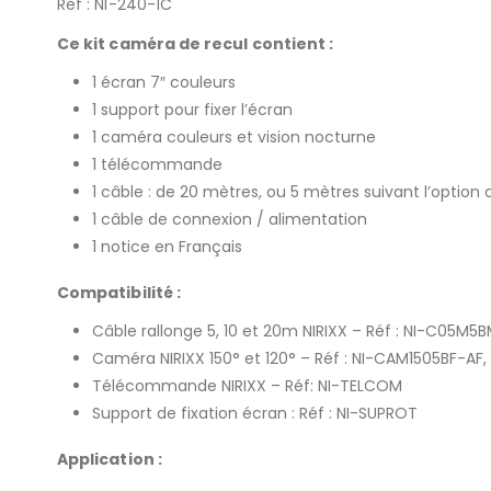
Réf : NI-240-1C
Ce kit caméra de recul contient :
1 écran 7″ couleurs
1 support pour fixer l’écran
1 caméra couleurs et vision nocturne
1 télécommande
1 câble : de 20 mètres, ou 5 mètres suivant l’option c
1 câble de connexion / alimentation
1 notice en Français
Compatibilité :
Câble rallonge 5, 10 et 20m NIRIXX – Réf : NI-C05M5B
Caméra NIRIXX 150° et 120° – Réf : NI-CAM1505BF-AF,
Télécommande NIRIXX – Réf: NI-TELCOM
Support de fixation écran : Réf : NI-SUPROT
Application :