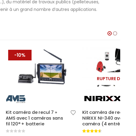
, du matériel de travaux publics (pelleteuses,
enir à un grand nombre d’autres applications.
RUPTURE DE STOCK
Ce produit a plusieurs variations. Les options peuvent être choisies sur la page du produit
de recul 7 »
Kit caméra de recul 9″
Kit 
 caméras sans
NIRIXX NI-340 avec 1
AMS
tterie
caméra (4 entrées)
entr