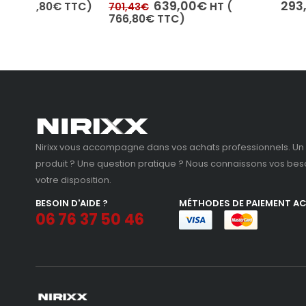
0
out of 5
0
out of 5
Le
Le
639,00
€
293,00
€
TC)
HT (
HT (
351
701,43
€
prix
prix
766,80
€
TTC)
initial
actuel
était :
est :
701,43€.
639,00€.
Nirixx vous accompagne dans vos achats professionnels. Un 
produit ? Une question pratique ? Nous connaissons vos beso
votre disposition.
BESOIN D'AIDE ?
MÉTHODES DE PAIEMENT A
06 76 37 50 46