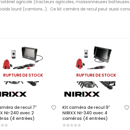
tériel agricole (tracteurs agricoles, moissonneuses batteuses…)
 poids lourd (camions…). Ce kit caméra de recul peut aussi conv
-10%
STOCK
RUPTURE DE STOCK
Ce produit a plusieurs variations. Les options peuvent être choisies sur la page du produit
 7″
Kit caméra de recul 9″
Kit caméra 
 2
NIRIXX NI-340 avec 4
AMS avec 1
s)
caméras (4 entrées)
fil 120° + ba