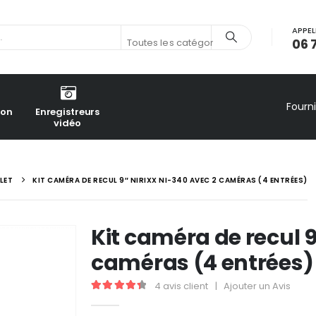
APPEL
06 
Toutes les catégories
Fourn
ion
Enregistreurs
vidéo
LET
KIT CAMÉRA DE RECUL 9″ NIRIXX NI-340 AVEC 2 CAMÉRAS (4 ENTRÉES)
Kit caméra de recul 
caméras (4 entrées)
4
avis client
|
Ajouter un Avis
4.50
out of 5