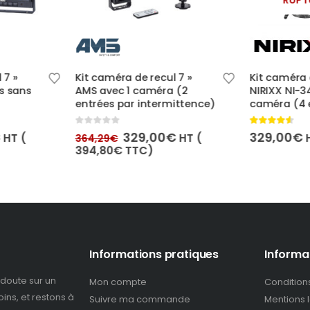
RUPT
Ce produit a plusieurs variations. Les options peuvent être choisies sur la page du produit
 7 »
Kit caméra de recul 7 »
Kit caméra 
s sans
AMS avec 1 caméra (2
NIRIXX NI-3
entrées par intermittence)
caméra (4 
0
out of 5
4.50
out of 5
Le
Le
Le
€
329,00
€
329,00
€
HT (
HT (
364,29
€
prix
prix
prix
394,80
€
TTC)
actuel
initial
actuel
est :
était :
est :
.
619,00€.
364,29€.
329,00€.
Informations pratiques
Informa
doute sur un
Mon compte
Condition
ins, et restons à
Suivre ma commande
Mentions 