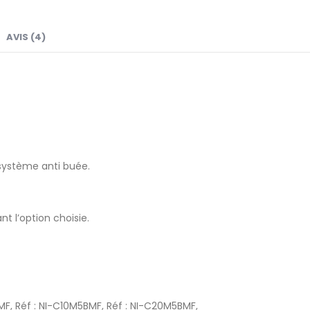
AVIS (4)
système anti buée.
t l’option choisie.
MF, Réf : NI-C10M5BMF, Réf : NI-C20M5BMF,