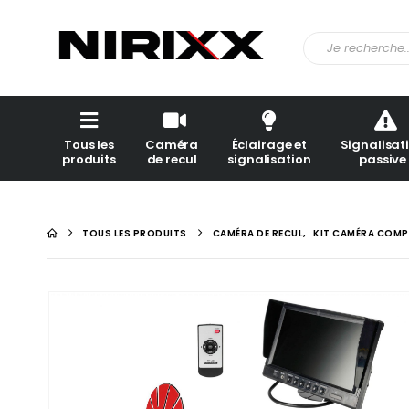
Tous les
Caméra
Éclairage et
Signalisat
produits
de recul
signalisation
passive
TOUS LES PRODUITS
CAMÉRA DE RECUL
,
KIT CAMÉRA COMP