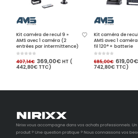
Kit caméra de recul 9 »
Kit caméra de recul
AMS avec 1 caméra (2
AMS avec 1 caméra
entrées par intermittence)
fil 120° + batterie
0
out of 5
0
out of 5
Le
Le
Le
369,00
€
619,00
TC)
HT (
407,14
€
685,00
€
prix
prix
prix
442,80
€
TTC)
742,80
€
TTC)
initial
actuel
initial
était :
est :
était :
407,14€.
369,00€.
685,00€
Nirixx vous accompagne dans vos achats professionnels. Un 
produit ? Une question pratique ? Nous connaissons vos beso