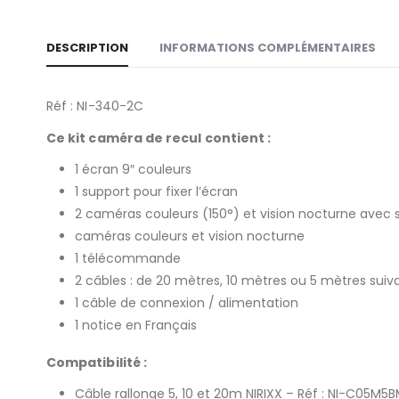
DESCRIPTION
INFORMATIONS COMPLÉMENTAIRES
Réf : NI-340-2C
Ce kit caméra de recul contient :
1 écran 9″ couleurs
1 support pour fixer l’écran
2 caméras couleurs (150°) et vision nocturne avec 
caméras couleurs et vision nocturne
1 télécommande
2 câbles : de 20 mètres, 10 mètres ou 5 mètres suivan
1 câble de connexion / alimentation
1 notice en Français
Compatibilité :
Câble rallonge 5, 10 et 20m NIRIXX – Réf : NI-C05M5B