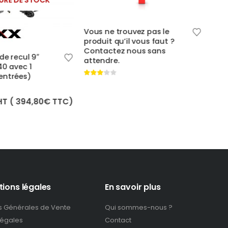
URE DE STOCK
Vous ne trouvez pas le
produit qu’il vous faut ?
Contactez nous sans
Ce produit a plusieurs variations. Les options peuvent être 
de recul 9″
Kit 
attendre.
40 avec 1
NIRI
entrées)
cam
3.00
out of 5
4.00
o
169
HT (
394,80
€
TTC)
tions légales
En savoir plus
s Générales de Vente
Qui sommes-nous ?
légales
Contact