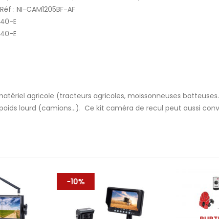
 Réf : NI-CAM1205BF-AF
240-E
340-E
tériel agricole (tracteurs agricoles, moissonneuses batteuses…)
 poids lourd (camions…). Ce kit caméra de recul peut aussi conv
-10%