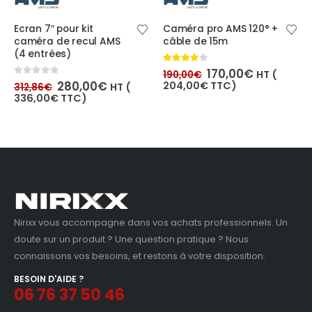
Caméra pro AMS 120° +
Télécommande pour
câble de 15m
écran de kit caméra
de recul NIRIXX
Le
Le
4.00
out of 5
170,00
€
HT (
190,00
€
prix
prix
0
out of 5
7,95
€
204,00
€
TTC)
HT (
9,54
€
TTC)
initial
actuel
était :
est :
190,00€.
170,00€.
€.
Nirixx vous accompagne dans vos achats professionnels. Un
doute sur un produit ? Une question pratique ? Nous
connaissons vos besoins, et restons à votre disposition.
BESOIN D'AIDE ?
06 76 37 50 46