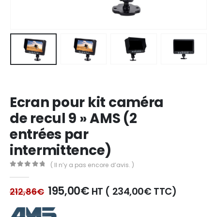
Ecran pour kit caméra
de recul 9 » AMS (2
entrées par
intermittence)
( Il n’y a pas encore d’avis. )
0
out of 5
Le
Le
195,00
€
HT (
234,00
€
TTC)
212,86
€
prix
prix
initial
actuel