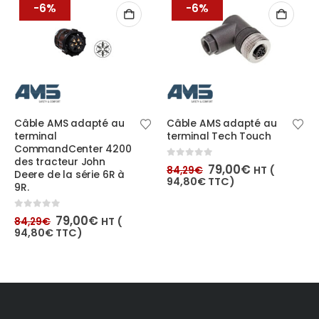
-6%
-6%
Câble AMS adapté au
Câble AMS adapté au
terminal
terminal Tech Touch
CommandCenter 4200
des tracteur John
Le
Le
0
out of 5
79,00
€
HT (
84,29
€
Deere de la série 6R à
prix
prix
94,80
€
TTC)
9R.
initial
actuel
était :
est :
84,29€.
79,00€.
Le
Le
0
out of 5
79,00
€
HT (
84,29
€
prix
prix
94,80
€
TTC)
initial
actuel
était :
est :
84,29€.
79,00€.