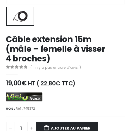
Câble extension 15m
(mâle – femelle à visser
4 broches)
( Il n’y a pas encore d’avis. )
0
out of 5
19,00
€
HT (
22,80
€
TTC)
UGS :
Réf : 745372
AJOUTER AU PANIER