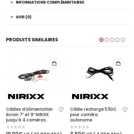
INFORMATIONS COMPLÉMENTAIRES
AVIS (0)
PRODUITS SIMILAIRES
RUPT
s d’alimentation
Câble recharge 5.5DC
Câble 5
7″ et 9″ NIRIXX
pour caméra
de recul
’à 4 caméras.
autonome
5.00
out o
29,00
€
f 5
0
out of 5