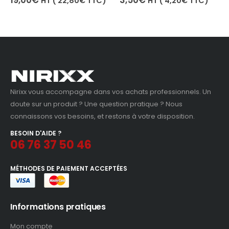
€
3,50
€
HT (
22,80
€
TTC)
HT (
4,20
€
TTC)
Nirixx vous accompagne dans vos achats professionnels. Un
doute sur un produit ? Une question pratique ? Nous
connaissons vos besoins, et restons à votre disposition.
BESOIN D'AIDE ?
06 76 37 50 46
MÉTHODES DE PAIEMENT ACCEPTÉES
Informations pratiques
Mon compte