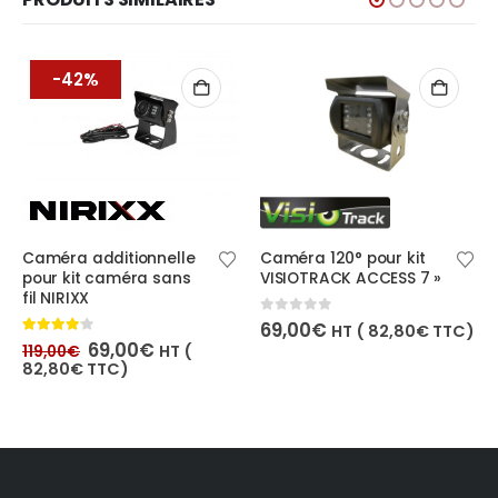
-42%
améra additionnelle
Caméra 120° pour kit
our kit caméra sans
VISIOTRACK ACCESS 7 »
Kit 
l NIRIXX
cam
de v
0
out of 5
69,00
€
HT (
82,80
€
TTC)
IP69
Le
Le
.00
out of 5
69,00
€
HT (
19,00
€
prix
prix
HD –
2,80
€
TTC)
initial
actuel
était :
est :
2.00
o
119,00€.
69,00€.
239,
238