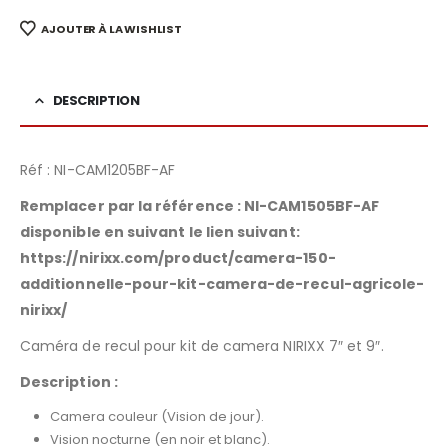
AJOUTER À LA WISHLIST
DESCRIPTION
Réf : NI-CAM1205BF-AF
Remplacer par la référence : NI-CAM1505BF-AF
disponible en suivant le lien suivant:
https://nirixx.com/product/camera-150-
additionnelle-pour-kit-camera-de-recul-agricole-
nirixx/
Caméra de recul pour kit de camera NIRIXX 7″ et 9″.
Description :
Camera couleur (Vision de jour).
Vision nocturne (en noir et blanc).