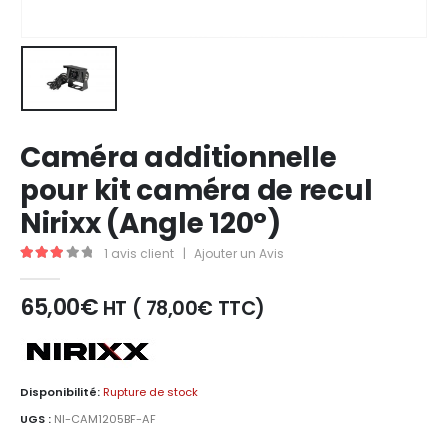
Caméra additionnelle
pour kit caméra de recul
Nirixx (Angle 120°)
1
avis client
|
Ajouter un Avis
3.00
out of 5
65,00
€
HT (
78,00
€
TTC)
Disponibilité:
Rupture de stock
UGS :
NI-CAM1205BF-AF