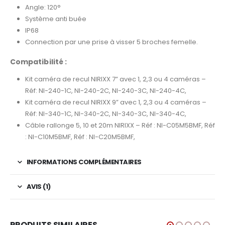
Angle: 120°
Système anti buée
IP68
Connection par une prise à visser 5 broches femelle.
Compatibilité :
Kit caméra de recul NIRIXX 7” avec 1, 2,3 ou 4 caméras –
Réf: NI-240-1C, NI-240-2C, NI-240-3C, NI-240-4C,
Kit caméra de recul NIRIXX 9” avec 1, 2,3 ou 4 caméras –
Réf: NI-340-1C, NI-340-2C, NI-340-3C, NI-340-4C,
Câble rallonge 5, 10 et 20m NIRIXX – Réf : NI-C05M5BMF, Réf
: NI-C10M5BMF, Réf : NI-C20M5BMF,
INFORMATIONS COMPLÉMENTAIRES
AVIS (1)
PRODUITS SIMILAIRES