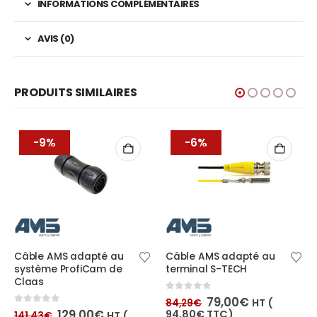
INFORMATIONS COMPLÉMENTAIRES
AVIS (0)
PRODUITS SIMILAIRES
-6%
-6%
 adapté au
Câble AMS adapté au
Câble AMS a
rofiCam de
terminal S-TECH
terminal Intelli
et IV
Le
Le
0
out of 5
79,00
€
HT (
84,29
€
prix
prix
e
Le
Le
0
out of 5
29,00
€
79,0
94,80
€
TTC)
HT (
84,29
€