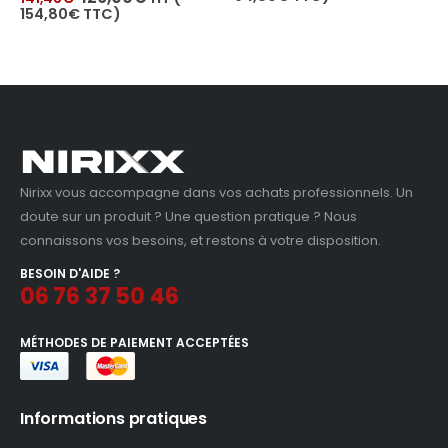
initial
actuel
rix
prix
prix
TC)
94,80
€
TTC
était :
est :
itial
actuel
initi
84,29€.
79,00€.
ait :
est :
était
41,43€.
129,00€.
84,2
Nirixx vous accompagne dans vos achats professionnels. Un
doute sur un produit ? Une question pratique ? Nous
connaissons vos besoins, et restons à votre disposition.
BESOIN D'AIDE ?
06 76 37 50 46
MÉTHODES DE PAIEMENT ACCEPTÉES
Informations pratiques