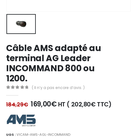
Câble AMS adapté au
terminal AG Leader
INCOMMAND 800 ou
1200.
( Il n’y a pas encore d’avis. )
0
out of 5
Le
Le
169,00
€
HT (
202,80
€
TTC)
184,29
€
prix
prix
initial
actuel
était :
est :
184,29€.
169,00€.
UGS :
VICAM-AMS-AGL-INCOMMAND