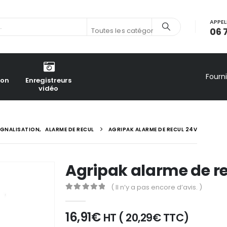
APPEL
06 
Toutes les catégories
Fourn
ion
Enregistreurs
vidéo
SIGNALISATION
,
ALARME DE RECUL
AGRIPAK ALARME DE RECUL 24V
Agripak alarme de r
( Il n’y a pas encore d’avis. )
0
out of 5
16,91
€
HT (
20,29
€
TTC)