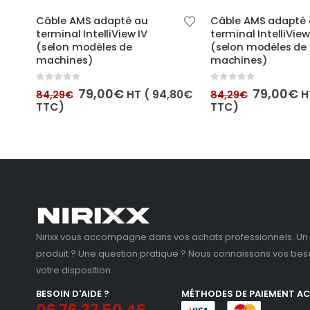
Câble AMS adapté au
Câble AMS adapté
terminal IntelliView IV
terminal IntelliView
(selon modèles de
(selon modèles de
machines)
machines)
80
€
0
out of 5
0
out of 5
Le
Le
Le
L
79,00
€
79,00
€
HT (
94,80
€
H
84,29
€
84,29
€
prix
prix
prix
pr
TTC)
TTC)
initial
actuel
initial
a
était :
est :
était :
es
84,29€.
79,00€.
84,29€.
7
Nirixx vous accompagne dans vos achats professionnels. Un 
produit ? Une question pratique ? Nous connaissons vos beso
votre disposition.
BESOIN D'AIDE ?
MÉTHODES DE PAIEMENT A