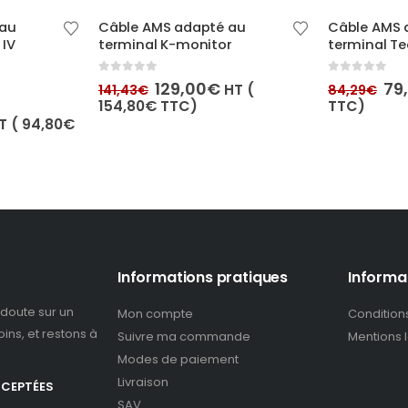
 au
Câble AMS adapté au
Câble AMS 
 IV
terminal K-monitor
terminal T
0
out of 5
0
out of 5
Le
Le
Le
129,00
€
79
HT (
141,43
€
84,29
€
prix
prix
pri
154,80
€
TTC)
TTC)
initial
actuel
ini
e
T (
94,80
€
était :
est :
éta
ix
141,43€.
129,00€.
84
ctuel
t :
9,00€.
Informations pratiques
Informa
doute sur un
Mon compte
Condition
ins, et restons à
Suivre ma commande
Mentions 
Modes de paiement
Livraison
CCEPTÉES
SAV