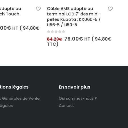
adapté au
Câble AMS adapté au
Câb
ech Touch
terminal LCD 7″ des mini-
ter
pelles Kubota : KX060-5 /
U56-5 / U50-5
0
out
Le
,00
€
HT (
94,80
€
84,
x
prix
TTC
tial
actuel
0
out of 5
Le
Le
79,00
€
HT (
94,80
€
84,29
€
it :
est :
prix
prix
TTC)
,29€.
79,00€.
initial
actuel
était :
est :
84,29€.
79,00€.
tions légales
En savoir plus
s Générales de Vente
Qui sommes-nous ?
légales
Contact